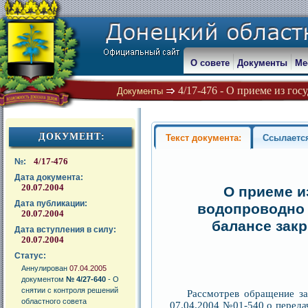
О совете
Документы
Ме
4/17-476 - О приеме из гос
Документы
ДОКУМЕНТ:
Текст документа:
Ссылаетс
4/17-476
№:
Дата документа:
20.07.2004
О приеме и
Дата публикации:
водопроводно 
20.07.2004
балансе зак
Дата вступления в силу:
20.07.2004
Статус:
Аннулирован
07.04.2005
документом
№ 4/27-640
- О
снятии с контроля решений
Рассмотрев обращение за
областного совета
07.04.2004 №01-540 о переда