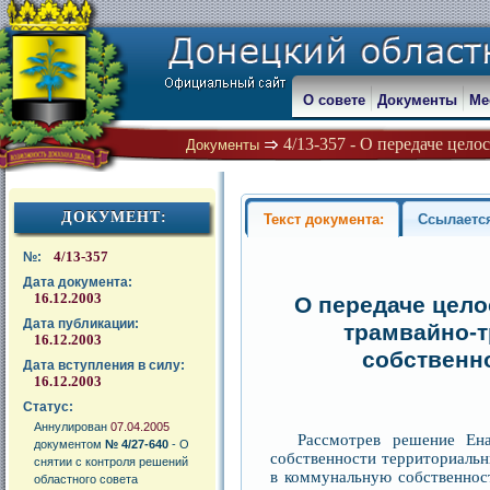
О совете
Документы
Ме
4/13-357 - О передаче цел
Документы
ДОКУМЕНТ:
Текст документа:
Ссылаетс
4/13-357
№:
Дата документа:
16.12.2003
О передаче цело
Дата публикации:
трамвайно-
16.12.2003
собственн
Дата вступления в силу:
16.12.2003
Статус:
Аннулирован
07.04.2005
Рассмотрев решение Ена
документом
№ 4/27-640
- О
собственности территориальны
снятии с контроля решений
в коммунальную собственнос
областного совета