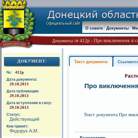
О совете
Документы
Ме
412р - Про виключення зі с
Документы
ДОКУМЕНТ:
Текст документа:
Ссылаетс
412р
№:
Расп
Дата документа:
29.10.2013
Про виключення 
Дата публикации:
29.10.2013
Дата вступления в силу:
29.10.2013
Текст документа Про викл
Статус:
Действующий
Кем принят:
Федорук А.М.
Распоряжение