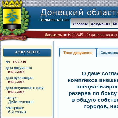
О совете
Документы
Ме
6/22-549 - О даче согласия
Документы
ДОКУМЕНТ:
Текст документа:
Ссылаетс
6/22-549
№:
Дата документа:
04.07.2013
О даче согл
Дата публикации:
комплекса внешко
04.07.2013
специализиро
Дата вступления в силу:
04.07.2013
резерва по бокс
Статус:
в общую собстве
Действующий
городов, н
Кем принят:
6-й созыв