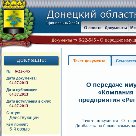
О совете
Документы
Ме
6/22-545 - О передаче иму
Документы
ДОКУМЕНТ:
Текст документа:
Ссылаетс
6/22-545
№:
Дата документа:
04.07.2013
О передаче им
Дата публикации:
«Компания 
04.07.2013
предприятия «Ре
Дата вступления в силу:
04.07.2013
Статус:
Действующий
Текст документа О пер
Кем принят:
Донбасса» на баланс коммуна
6-й созыв