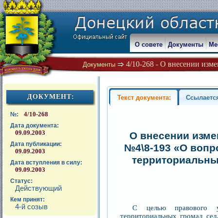
О совете
Документы
Ме
4/10-268 - О внесении изме
Документы
ДОКУМЕНТ:
Текст документа:
Ссылаетс
4/10-268
№:
Дата документа:
09.09.2003
О внесении изме
Дата публикации:
№4\8-193 «О вопр
09.09.2003
территориальных
Дата вступления в силу:
09.09.2003
Статус:
Действующий
Кем принят:
4-й созыв
С целью правового ур
территориальных громад сел,