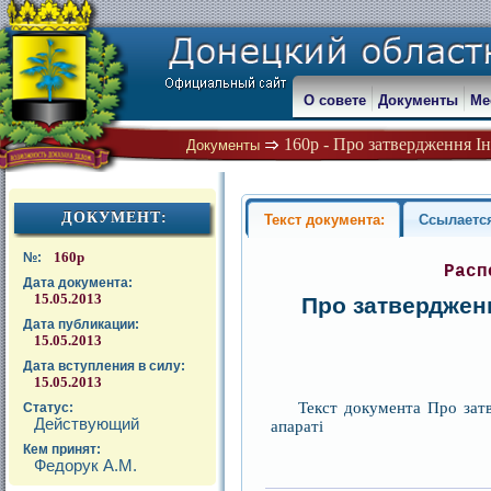
О совете
Документы
Ме
160р - Про затвердження Інс
Документы
ДОКУМЕНТ:
Текст документа:
Ссылаетс
160р
№:
Расп
Дата документа:
15.05.2013
Про затвердженн
Дата публикации:
15.05.2013
Дата вступления в силу:
15.05.2013
Текст документа Про затв
Статус:
Действующий
апараті
Кем принят:
Федорук А.М.