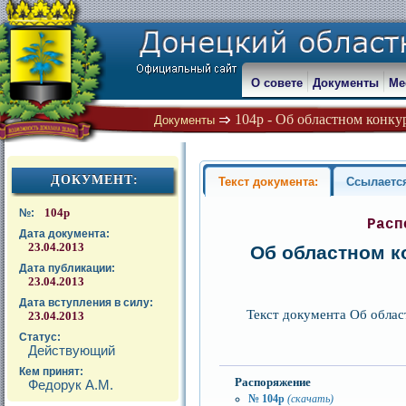
О совете
Документы
Ме
104р - Об областном конкур
Документы
ДОКУМЕНТ:
Текст документа:
Ссылаетс
104р
№:
Расп
Дата документа:
23.04.2013
Об областном ко
Дата публикации:
23.04.2013
Дата вступления в силу:
Текст документа Об облас
23.04.2013
Статус:
Действующий
Кем принят:
Распоряжение
Федорук А.М.
№ 104р
(скачать)