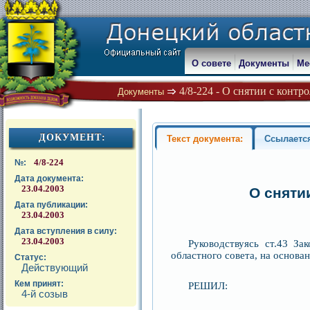
О совете
Документы
Ме
4/8-224 - О снятии с контр
Документы
ДОКУМЕНТ:
Текст документа:
Ссылаетс
4/8-224
№:
Дата документа:
23.04.2003
О сняти
Дата публикации:
23.04.2003
Дата вступления в силу:
23.04.2003
Руководствуясь ст.43 З
областного совета, на основа
Статус:
Действующий
Кем принят:
РЕШИЛ:
4-й созыв