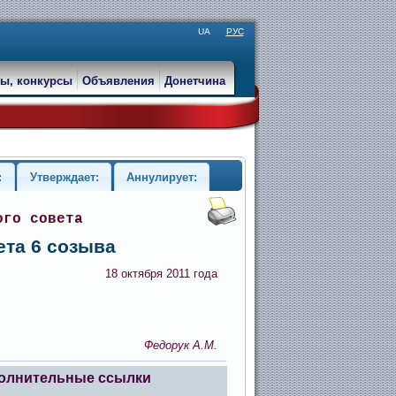
UA
РУС
ы, конкурсы
Объявления
Донетчина
:
Утверждает:
Аннулирует:
ого совета
ета 6 созыва
18 октября 2011 года
Федорук А.М.
олнительные ссылки