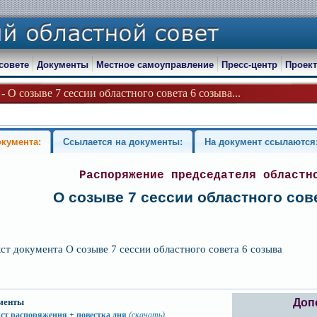
совете
Документы
Местное самоуправление
Пресс-центр
Проект
 - О созыве 7 сессии областного совета 6 созыва...
окумента:
Ссылается на документы:
На документ ссылаются
Распоряжение председателя областн
О созыве 7 сессии областного сов
кст документа О созыве 7 сессии областного совета 6 созыва
менты
Доп
ст распоряжения + повестка дня
(скачать)