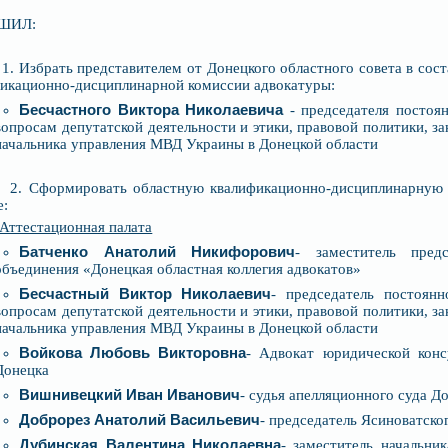
ШИЛ:
 Избрать представителем от Донецкого областного совета в сост
икационно-дисциплинарной комиссии адвокатуры:
Бесчастного Виктора Николаевича
- председателя постоян
вопросам депутатской деятельности и этики, правовой политики, за
начальника управления МВД Украины в Донецкой области
 Сформировать областную квалификационно-дисциплинарную 
е:
Аттестационная палата
Батченко Анатолий Никифорович
- заместитель предс
объединения «Донецкая областная коллегия адвокатов»
Бесчастный Виктор Николаевич
- председатель постоянн
вопросам депутатской деятельности и этики, правовой политики, за
начальника управления МВД Украины в Донецкой области
Войкова Любовь Викторовна
- Адвокат юридической конс
Донецка
Вишнивецкий Иван Иванович
- судья апелляционного суда Д
Доброрез Анатолий Васильевич
- председатель Ясиноватско
Дубинская Валентина Николаевна
- заместитель начальни