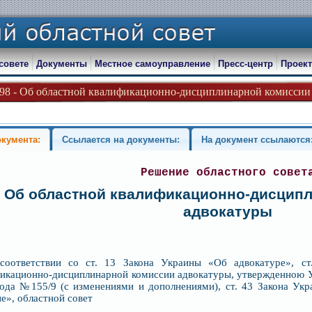
совете
Документы
Местное самоуправление
Пресс-центр
Проект
198 - Об областной квалификационно-дисциплинарной комиссии 
окумента:
Ссылается на документы:
На документ ссылаются
Решение областного совет
Об областной квалификационно-дисцип
адвокатуры
соответствии со ст. 13 Закона Украины «Об адвокатуре», ст
икационно-дисциплинарной комиссии адвокатуры, утвержденною У
ода №155/9 (с изменениями и дополнениями), ст. 43 Закона Ук
е», областной совет