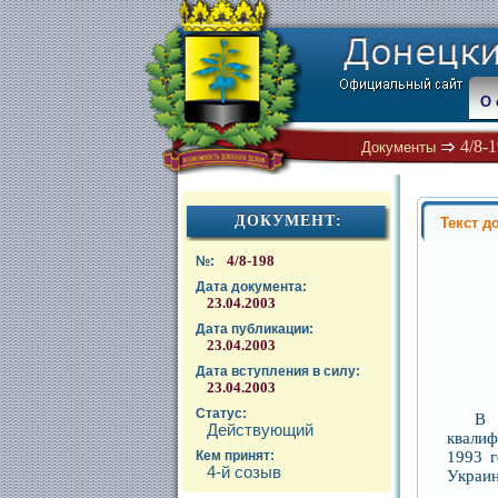
О 
4/8-
Документы
ДОКУМЕНТ:
Текст д
4/8-198
№:
Дата документа:
23.04.2003
Дата публикации:
23.04.2003
Дата вступления в силу:
23.04.2003
Статус:
В 
Действующий
квалиф
1993 г
Кем принят:
4-й созыв
Украин