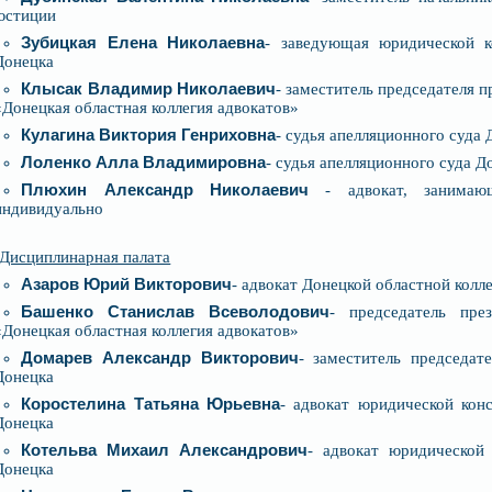
юстиции
Зубицкая Елена Николаевна
- заведующая юридической к
Донецка
Клысак Владимир Николаевич
- заместитель председателя 
«Донецкая областная коллегия адвокатов»
Кулагина Виктория Генриховна
- судья апелляционного суда
Лоленко Алла Владимировна
- судья апелляционного суда Д
Плюхин Александр Николаевич
- адвокат, занимающ
индивидуально
Дисциплинарная палата
Азаров Юрий Викторович
- адвокат Донецкой областной колл
Башенко Станислав Всеволодович
- председатель пре
«Донецкая областная коллегия адвокатов»
Домарев Александр Викторович
- заместитель председат
Донецка
Коростелина Татьяна Юрьевна
- адвокат юридической кон
Донецка
Котельва Михаил Александрович
- адвокат юридической 
Донецка