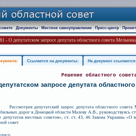
совете
Документы
Местное самоуправление
Пресс-центр
Проект
081 - О депутатском запросе депутата областного совета Мельника
окумента:
Ссылается на документы:
На документ ссылаются
Решение областного совет
депутатском запросе депутата областного
ссмотрев депутатский запрос депутата областного совета Ме
бильных дорог в Донецкой области Малову А.В., руководствуясь с
т
е депутатов местных советов», ст. ст. 43, 46 Закона Украины «О
ной совет
ШИЛ: