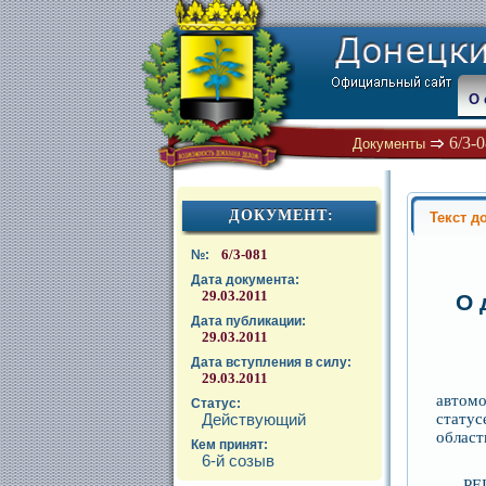
О 
6/3-
Документы
ДОКУМЕНТ:
Текст д
6/3-081
№:
Дата документа:
29.03.2011
О 
Дата публикации:
29.03.2011
Дата вступления в силу:
29.03.2011
Ра
автомо
Статус:
статус
Действующий
област
Кем принят:
6-й созыв
РЕ