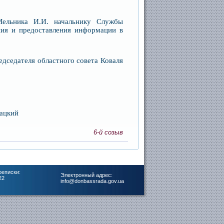
Мельника И.И.
начальнику Службы
ния и предоставления информации в
едседателя областного совета Коваля
цкий
6-й созыв
реписки:
Электронный адрес:
22
info@donbassrada.gov.ua