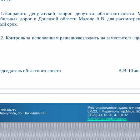
1.Направит
ь
депутатский запрос депутата областногосовета
обильных дорог в Донецкой области Малову А.В.
для рассмотре
ый срок.
2. Контроль за
исполнением решениявозложить
на заместителя пр
редседатель областного совета А.В. Шиша
Местонахождение, адрес для пе
кий адрес
87523, г. Мариуполь, пр.Мира, 9/
 Мариуполь, пр. Нахимова, 86
(0629) 41-18-20, 41-18-32
Контактная информация