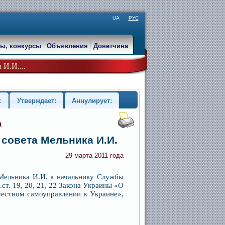
UA
РУС
ы, конкурсы
Объявления
Донетчина
 И.И....
:
Утверждает:
Аннулирует:
а
 совета Мельника И.И.
29 марта 2011 года
льника И.И. к начальнику Службы
.ст. 19, 20, 21, 22 Закона Украины «О
 местном самоуправлении в Украине»,