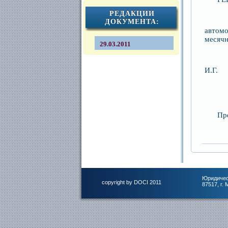
РЕДАКЦИИ
ДОКУМЕНТА:
автом
месячн
29.03.2011
И.Г.
П
Юридичес
copyright by DOCI 2011
87517, г.