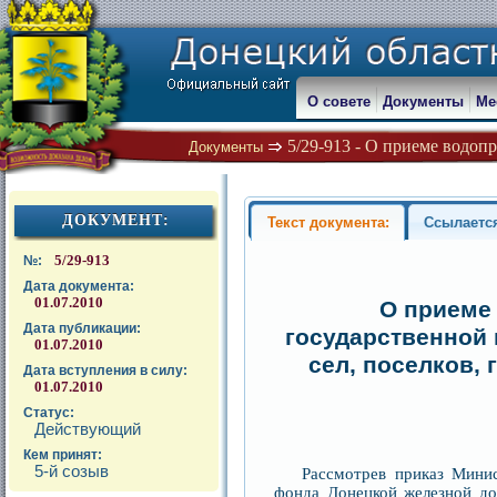
О совете
Документы
Ме
5/29-913 - О приеме водоп
Документы
ДОКУМЕНТ:
Текст документа:
Ссылаетс
5/29-913
№:
Дата документа:
01.07.2010
О приеме
Дата публикации:
государственной
01.07.2010
сел, поселков,
Дата вступления в силу:
01.07.2010
Статус:
Действующий
Кем принят:
5-й созыв
Рассмотрев приказ Мини
фонда Донецкой железной до