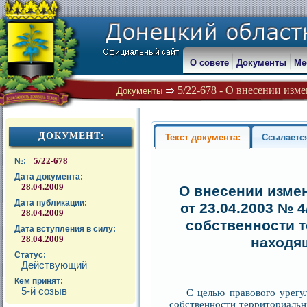
О совете
Документы
Ме
5/22-678 - О внесении изме
Документы
ДОКУМЕНТ:
Текст документа:
Ссылаетс
5/22-678
№:
Дата документа:
28.04.2009
О внесении изме
Дата публикации:
от 23.04.2003 № 
28.04.2009
собственности т
Дата вступления в силу:
28.04.2009
находя
Статус:
Действующий
Кем принят:
5-й созыв
С целью правового урегу
собственности территориальны