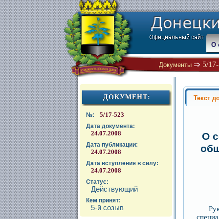
О 
5/17
Документы
ДОКУМЕНТ:
Текст д
5/17-523
№:
Дата документа:
24.07.2008
О с
Дата публикации:
общ
24.07.2008
Дата вступления в силу:
24.07.2008
Статус:
Действующий
Кем принят:
5-й созыв
Ру
специ