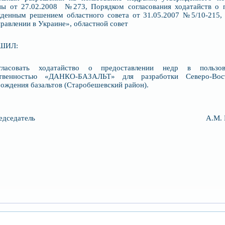
ны от 27.02.2008 №273, Порядком согласования ходатайств о п
жденным решением областного совета от 31.05.2007 №5/10-215,
равлении в Украине», областной совет
ШИЛ:
гласовать ходатайство о предоставлении недр в пользо
ственностью «ДАНКО-БАЗАЛЬТ» для разработки Северо-Вос
ождения базальтов (Старобешевский район).
Председатель А.М. БЛИ