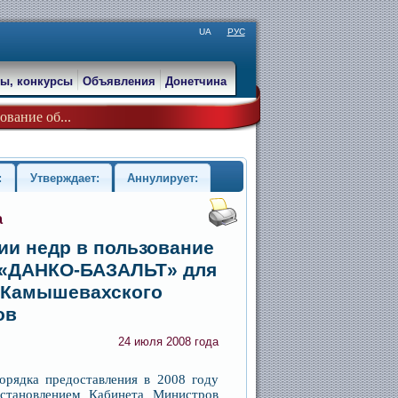
UA
РУС
ы, конкурсы
Объявления
Донетчина
ование об...
:
Утверждает:
Аннулирует:
а
ии недр в пользование
ю «ДАНКО-БАЗАЛЬТ» для
а Камышевахского
ов
24 июля 2008 года
Порядка предоставления в 2008 году
остановлением Кабинета Министров