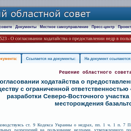
совете
Документы
Местное самоуправление
Пресс-центр
Проект
-523 - О согласовании ходатайства о предоставлении недр в польз
окумента:
Ссылается на документы:
На документ ссылаются
Решение областного совет
огласовании ходатайства о предоставлен
еству с ограниченной ответственность
разработки Северо-Восточного участк
месторождения базальт
ководствуясь ст. 9 Кодекса Украины о недрах, пп. 1 ч. 1 п. 7 
альных разрешений на пользование недрами, утвержденного п