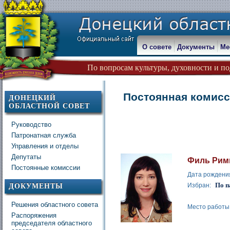
О совете
Документы
Ме
По вопросам культуры, духовности и по
Постоянная комисс
ДОНЕЦКИЙ
ОБЛАСТНОЙ СОВЕТ
Руководство
Патронатная служба
Управления и отделы
Депутаты
Филь Рим
Постоянные комиссии
Дата рождени
По п
Избран:
ДОКУМЕНТЫ
Решения областного совета
Место работы
Распоряжения
председателя областного