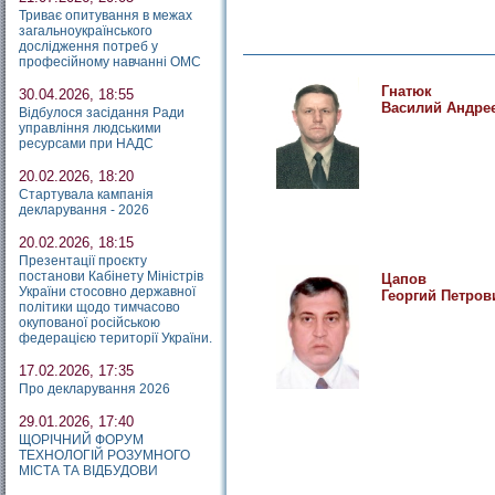
Триває опитування в межах
загальноукраїнського
дослідження потреб у
професійному навчанні ОМС
Гнатюк
30.04.2026, 18:55
Василий Андре
Відбулося засідання Ради
управління людськими
ресурсами при НАДС
20.02.2026, 18:20
Стартувала кампанія
декларування - 2026
20.02.2026, 18:15
Презентації проєкту
постанови Кабінету Міністрів
Цапов
України стосовно державної
Георгий Петров
політики щодо тимчасово
окупованої російською
федерацією території України.
17.02.2026, 17:35
Про декларування 2026
29.01.2026, 17:40
ЩОРІЧНИЙ ФОРУМ
ТЕХНОЛОГІЙ РОЗУМНОГО
МІСТА ТА ВІДБУДОВИ