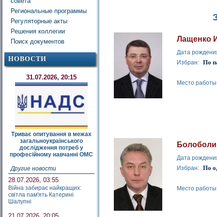
совета
Региональные программы
Регуляторные акты
Решения коллегии
Лащенко 
Поиск документов
Дата рождени
НОВОСТИ
По п
Избран:
31.07.2026, 20:15
Место работы
Триває опитування в межах
загальноукраїнського
Болоболи
дослідження потреб у
професійному навчанні ОМС
Дата рождени
По о
Избран:
Другие новости
28.07.2026, 03:55
Війна забирає найкращих:
Место работы
світла пам'ять Катерині
Шалупні
21.07.2026, 20:05