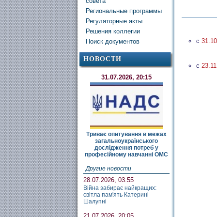
совета
Региональные программы
Регуляторные акты
Решения коллегии
c
31.10
Поиск документов
НОВОСТИ
c
23.11
31.07.2026, 20:15
Триває опитування в межах
загальноукраїнського
дослідження потреб у
професійному навчанні ОМС
Другие новости
28.07.2026, 03:55
Війна забирає найкращих:
світла пам'ять Катерині
Шалупні
21.07.2026, 20:05