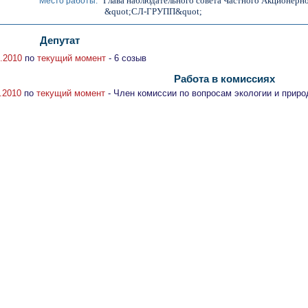
Глава наблюдательного совета Частного Акционерн
Место работы:
&quot;СЛ-ГРУПП&quot;
Депутат
.2010
по
текущий момент
- 6 созыв
Работа в комиссиях
.2010
по
текущий момент
- Член комиссии по вопросам экологии и приро