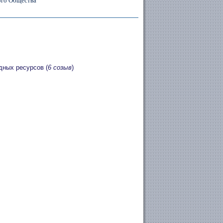
ого Общества
дных ресурсов (
6 созыв
)